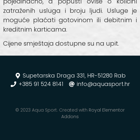
pojedinačno, a popusti ovise o količini
zatraženih usluga i broju ljudi. Usluge je
moguće plaćati gotovinom ili debitnim i
kreditnim karticama.
Cijene smještaja dostupne su na upit.
Supetarska Draga 331, HR-51280 Rab
+385 91 524 8141
info@aquasport.hr
© 2023 Aqua Sport. Created with
Royal Elementor
Addons