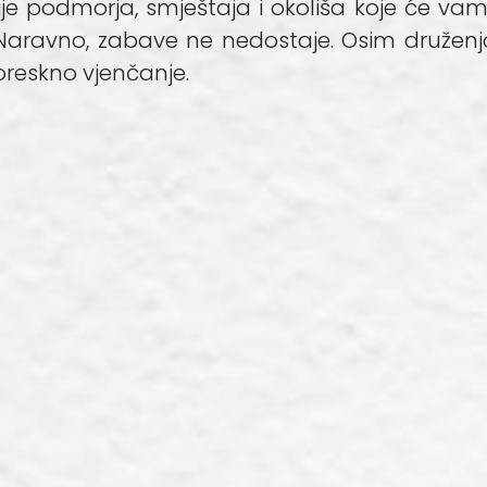
je podmorja, smještaja i okoliša koje će vam
Naravno, zabave ne nedostaje. Osim druženja 
oreskno vjenčanje.