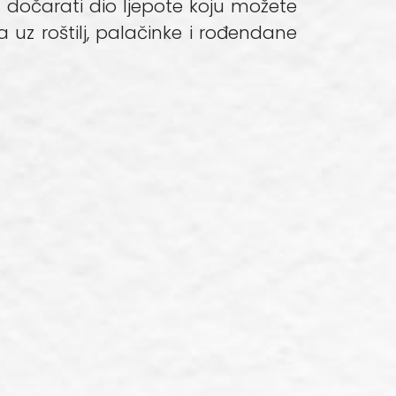
 dočarati dio ljepote koju možete
uz roštilj, palačinke i rođendane